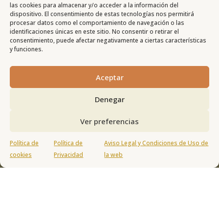
las cookies para almacenar y/o acceder a la información del
dispositivo. El consentimiento de estas tecnologías nos permitirá
Search
procesar datos como el comportamiento de navegación o las
identificaciones únicas en este sitio. No consentir o retirar el
consentimiento, puede afectar negativamente a ciertas características
y funciones.
Aceptar
Denegar
Ver preferencias
viso
Política
Política
Política de
Política de
Aviso Legal y Condiciones de Uso de
egal
de
de
cookies
Privacidad
la web
Privacidad
Cookies


Síguenos en